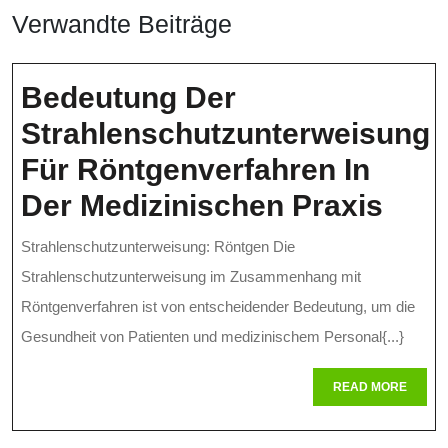
Verwandte Beiträge
Bedeutung Der
Strahlenschutzunterweisung
Für Röntgenverfahren In
Bed
Der Medizinischen Praxis
Der
Strahlenschutzunterweisung: Röntgen Die
Stra
Strahlenschutzunterweisung im Zusammenhang mit
Für
Röntgenverfahren ist von entscheidender Bedeutung, um die
Gesundheit von Patienten und medizinischem Personal{...}
Rönt
In
READ
READ MORE
MORE
Der