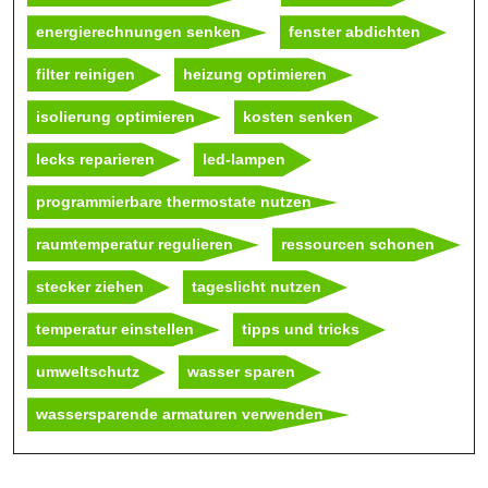
energierechnungen senken
fenster abdichten
filter reinigen
heizung optimieren
isolierung optimieren
kosten senken
lecks reparieren
led-lampen
programmierbare thermostate nutzen
raumtemperatur regulieren
ressourcen schonen
stecker ziehen
tageslicht nutzen
temperatur einstellen
tipps und tricks
umweltschutz
wasser sparen
wassersparende armaturen verwenden