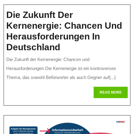
Medi
Prax
Die Zukunft Der
Kernenergie: Chancen Und
Herausforderungen In
Die
Deutschland
Zukunft
Die Zukunft der Kernenergie: Chancen und
Der
Herausforderungen Die Kernenergie ist ein kontroverses
Kernenergie:
Thema, das sowohl Befürworter als auch Gegner auf{...}
Chancen
READ
READ MORE
MORE
Und
Herausforderung
In
Deutschland