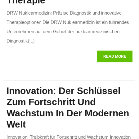
Therapie
Nuklearmedizin:
DRW Nuklearmedizin: Präzise Diagnostik und innovative
Präzision
Therapieoptionen Die DRW Nuklearmedizin ist ein führendes
Und
Unternehmen auf dem Gebiet der nuklearmedizinischen
Diagnostik{...}
Innovation
In
READ
READ MORE
MORE
Der
Diagnostik
Und
Innovation: Der Schlüssel
Therapie
Zum Fortschritt Und
Wachstum In Der Modernen
Innovation:
Welt
Der
Innovation: Treibkraft für Fortschritt und Wachstum Innovation