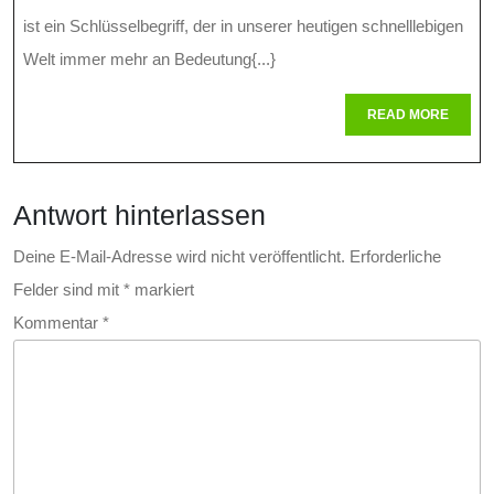
Schlüssel
ist ein Schlüsselbegriff, der in unserer heutigen schnelllebigen
Zum
Welt immer mehr an Bedeutung{...}
Fortschritt
READ
READ MORE
MORE
Und
Wachstum
Antwort hinterlassen
In
Der
Deine E-Mail-Adresse wird nicht veröffentlicht.
Erforderliche
Felder sind mit
*
markiert
Modernen
Kommentar
*
Welt