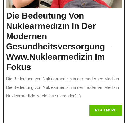
Die Bedeutung Von
Nuklearmedizin In Der
Modernen
Gesundheitsversorgung –
Www.nuklearmedizin Im
Die
Fokus
Bedeutung
Die Bedeutung von Nuklearmedizin in der modernen Medizin
Von
Die Bedeutung von Nuklearmedizin in der modernen Medizin
Nuklearmedizin
Nuklearmedizin ist ein faszinierender{...}
In
READ
READ MORE
MORE
Der