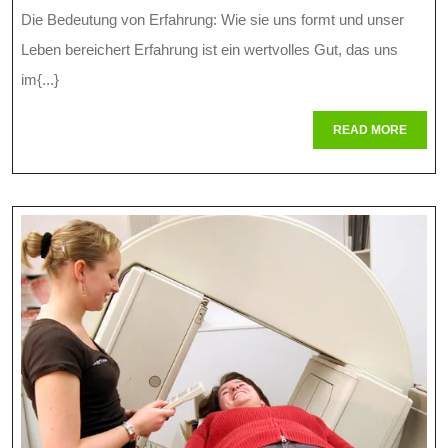
Kraft
Die Bedeutung von Erfahrung: Wie sie uns formt und unser
Der
Leben bereichert Erfahrung ist ein wertvolles Gut, das uns
Erfahrung:
im{...}
Wie
READ
READ MORE
MORE
Sie
Uns
Formt
Und
Bereichert