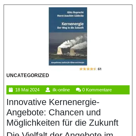
UNCATEGORIZED
18
ilk-
18 Mai 2024
ilk-online
0 Kommentare
Mai
online
Innovative Kernenergie-
2024
Angebote: Chancen und
Möglichkeiten für die Zukunft
Die Vielfalt der Angebote im