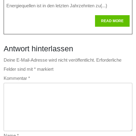
Energie:
Energiequellen ist in den letzten Jahrzehnten zu{...}
Wasserstofffus
READ
READ MORE
MORE
Als
Schlüssel
Antwort hinterlassen
Zur
Nachhaltigkeit
Deine E-Mail-Adresse wird nicht veröffentlicht.
Erforderliche
Felder sind mit
*
markiert
Kommentar
*
Name
*