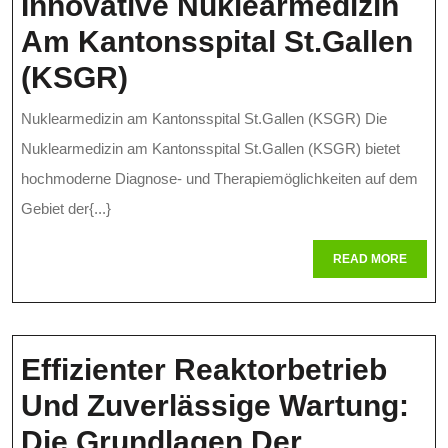
Innovative Nuklearmedizin
Am Kantonsspital St.Gallen
Innovative
(KSGR)
Nuklearmedizin
Nuklearmedizin am Kantonsspital St.Gallen (KSGR) Die
Am
Nuklearmedizin am Kantonsspital St.Gallen (KSGR) bietet
Kantonsspital
hochmoderne Diagnose- und Therapiemöglichkeiten auf dem
Gebiet der{...}
St.Gallen
(KSGR)
READ
READ MORE
MORE
Effizienter Reaktorbetrieb
Und Zuverlässige Wartung:
Die Grundlagen Der