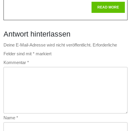
Zukunft
READ
READ MORE
MORE
Der
Nachhaltig
Antwort hinterlassen
Energiege
Deine E-Mail-Adresse wird nicht veröffentlicht.
Erforderliche
Felder sind mit
*
markiert
Kommentar
*
Name
*