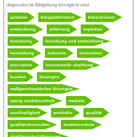
diagnostische Bildgebung ermöglicht wird.
anbieter
bleiglasfenstern
bleischürzen
entwicklung
erfahrung
expertise
forschung
forschung und entwicklung
herstellung
industrie
innovation
innovative
ionisierende strahlung
kunden
lösungen
maßgeschneiderten lösungen
mavig strahlenschutz
medizin
nachhaltigkeit
produkte
qualität
qualitätskontrollen
strahlenschutz
strahlenschutzlösungen