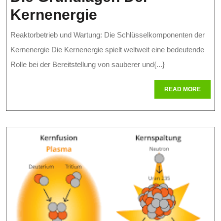
Effizienter
Kernenergie
Reaktorbetrieb
Reaktorbetrieb und Wartung: Die Schlüsselkomponenten der
Und
Kernenergie Die Kernenergie spielt weltweit eine bedeutende
Zuverlässige
Rolle bei der Bereitstellung von sauberer und{...}
Wartung:
READ
READ MORE
MORE
Die
Grundlagen
Der
Kernenergie