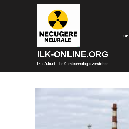
Zum
Inhalt
springen
Üb
ILK-ONLINE.ORG
Die Zukunft der Kerntechnologie verstehen