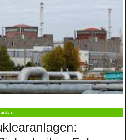
entare
uklearanlagen: