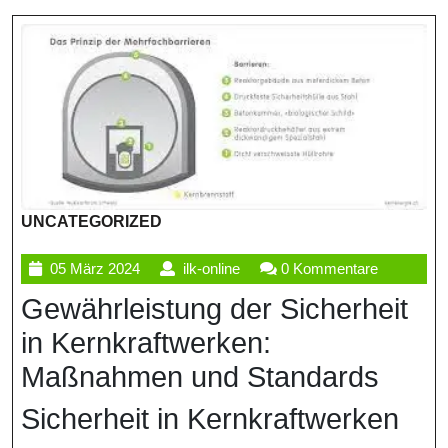
UNCATEGORIZED
05
ilk-
05 März 2024
ilk-online
0 Kommentare
März
online
Gewährleistung der Sicherheit
2024
in Kernkraftwerken:
Maßnahmen und Standards
Sicherheit in Kernkraftwerken