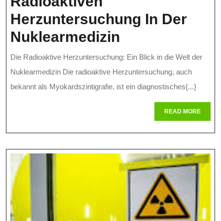
Radioaktiven
Herzuntersuchung In Der
Die
Nuklearmedizin
Bedeutung
Die Radioaktive Herzuntersuchung: Ein Blick in die Welt der
Der
Nuklearmedizin Die radioaktive Herzuntersuchung, auch
Radioaktiven
bekannt als Myokardszintigrafie, ist ein diagnostisches{...}
Herzuntersuc
READ
READ MORE
MORE
In
Der
Nuklearmediz