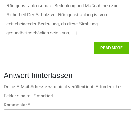
Des
Röntgenstrahlenschutz: Bedeutung und Maßnahmen zur
Röntgenstrahl
Sicherheit Der Schutz vor Röntgenstrahlung ist von
Maßnahmen
entscheidender Bedeutung, da diese Strahlung
gesundheitsschädlich sein kann,{...}
Zur
Sicherheit
READ
READ MORE
MORE
Und
Prävention
Antwort hinterlassen
Deine E-Mail-Adresse wird nicht veröffentlicht.
Erforderliche
Felder sind mit
*
markiert
Kommentar
*