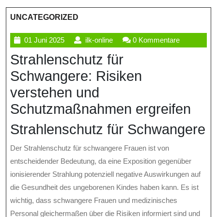
UNCATEGORIZED
01
ilk-
01 Juni 2025
ilk-online
0 Kommentare
Juni
online
Strahlenschutz für
2025
Schwangere: Risiken
verstehen und
Schutzmaßnahmen ergreifen
Strahlenschutz für Schwangere
Der Strahlenschutz für schwangere Frauen ist von
entscheidender Bedeutung, da eine Exposition gegenüber
ionisierender Strahlung potenziell negative Auswirkungen auf
die Gesundheit des ungeborenen Kindes haben kann. Es ist
wichtig, dass schwangere Frauen und medizinisches
Personal gleichermaßen über die Risiken informiert sind und