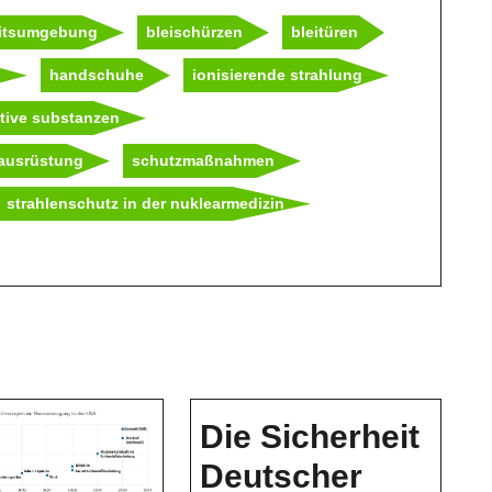
eitsumgebung
bleischürzen
bleitüren
n
handschuhe
ionisierende strahlung
tive substanzen
ausrüstung
schutzmaßnahmen
strahlenschutz in der nuklearmedizin
Die Sicherheit
Deutscher