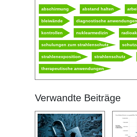
abschirmung
abstand halten
arb
bleiwände
diagnostische anwendunge
kontrollen
nuklearmedizin
radioak
schulungen zum strahlenschutz
schutz
strahlenexposition
strahlenschutz
therapeutische anwendungen
Verwandte Beiträge