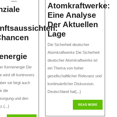
Atomkraftwerke:
nziale
Eine Analyse
Der Aktuellen
nftsaussichten:
Die
Lage
Chancen
Sicherheit
Die Sicherheit deutscher
Deutscher
Atomkraftwerke Die Sicherheit
Potenziale
energie
Atomkraftwer
deutscher Atomkraftwerke ist
Und
r Kernenergie Die
ein Thema von hoher
Eine
Zukunftsaussichten:
e wird oft kontrovers
gesellschaftlicher Relevanz und
Analyse
Die
 aber sie birgt auch
kontinuierlicher Diskussion.
rheit
Der
r die
Chancen
Deutschland hat{...}
Aktuellen
rsorgung und den
Der
READ
READ MORE
.{...}
Lage
MORE
Kernenergie