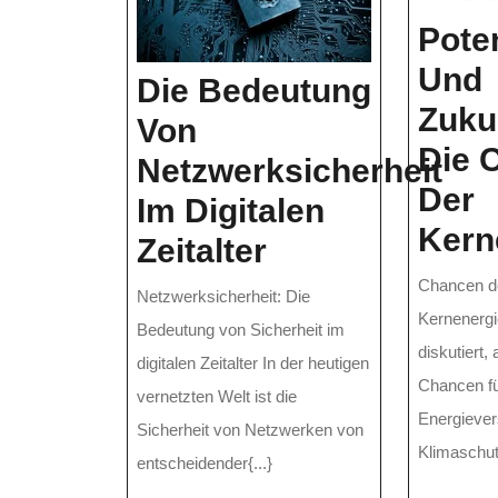
Pote
Und
Die Bedeutung
Zuku
Von
Die 
Netzwerksicherheit
Der
Im Digitalen
Kern
Die
Zeitalter
Bedeutung
Chancen de
Netzwerksicherheit: Die
Kernenergi
Von
Bedeutung von Sicherheit im
diskutiert,
Netzwerksiche
digitalen Zeitalter In der heutigen
Chancen fü
vernetzten Welt ist die
Im
Energieve
Sicherheit von Netzwerken von
Digitalen
Klimaschutz
entscheidender{...}
Zeitalter