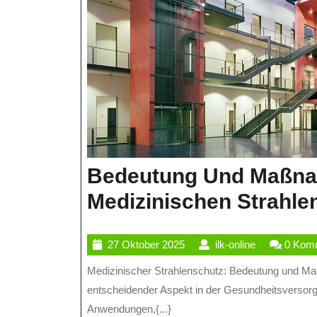
Bedeutung Und Maßna
Medizinischen Strahle
27
ilk-
27 Oktober 2025
ilk-online
0 Kom
Oktober
online
Medizinischer Strahlenschutz: Bedeutung und Maßnahmen Medizinischer Strahlenschutz ist ein
2025
entscheidender Aspekt in der Gesundheitsversorg
Anwendungen,{...}