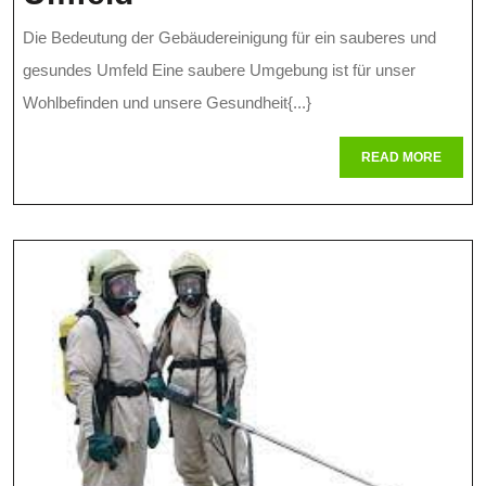
Bedeutung
Die Bedeutung der Gebäudereinigung für ein sauberes und
Der
gesundes Umfeld Eine saubere Umgebung ist für unser
Gebäudereinigung
Wohlbefinden und unsere Gesundheit{...}
Für
READ
READ MORE
MORE
Ein
Sauberes
Und
Gesundes
Umfeld