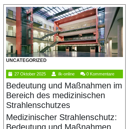
UNCATEGORIZED
27
ilk-
27 Oktober 2025
ilk-online
0 Kommentare
Oktober
online
Bedeutung und Maßnahmen im
2025
Bereich des medizinischen
Strahlenschutzes
Medizinischer Strahlenschutz:
Bedeutung und Maßnahmen