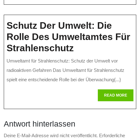
Schutz
Vor
Schutz Der Umwelt: Die
Radioaktiven
Rolle Des Umweltamtes Für
Gefahren
Schutz
Strahlenschutz
Der
Umweltamt für Strahlenschutz: Schutz der Umwelt vor
Umwelt:
radioaktiven Gefahren Das Umweltamt für Strahlenschutz
Die
spielt eine entscheidende Rolle bei der Überwachung{...}
Rolle
READ
READ MORE
MORE
Des
Umweltamtes
Antwort hinterlassen
Für
Strahlenschut
Deine E-Mail-Adresse wird nicht veröffentlicht.
Erforderliche