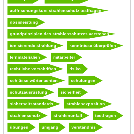
auffrischungskurs strahlenschutz testfragen
dosisleistung
grundprinzipien des strahlenschutzes verstehen
ionisierende strahlung
kenntnisse überprüfen
lernmaterialien
mitarbeiter
rechtliche vorschriften
risiko
schlüsselwörter achten
schulungen
schutzausrüstung
sicherheit
sicherheitsstandards
strahlenexposition
strahlenschutz
strahlenunfall
testfragen
übungen
umgang
verständnis