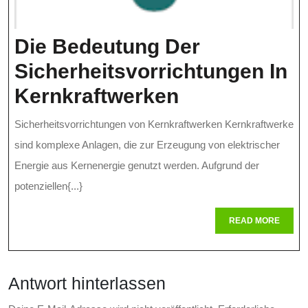
Die Bedeutung Der
Sicherheitsvorrichtungen In
Die
Kernkraftwerken
Bedeutung
Sicherheitsvorrichtungen von Kernkraftwerken Kernkraftwerke
Der
sind komplexe Anlagen, die zur Erzeugung von elektrischer
Sicherheitsv
Energie aus Kernenergie genutzt werden. Aufgrund der
potenziellen{...}
In
Kernkraftwe
READ
READ MORE
MORE
Antwort hinterlassen