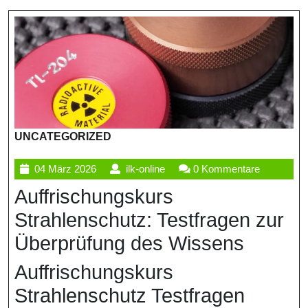
UNCATEGORIZED
04
ilk-
04 März 2026
ilk-online
0 Kommentare
März
online
Auffrischungskurs
2026
Strahlenschutz: Testfragen zur
Überprüfung des Wissens
Auffrischungskurs
Strahlenschutz Testfragen