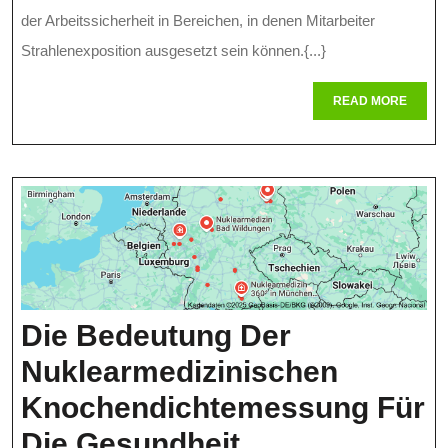
Durch
der Arbeitssicherheit in Bereichen, in denen Mitarbeiter
Strahlenexposition ausgesetzt sein können.{...}
PowerPoint-
Präsentation
READ
READ MORE
MORE
Die Bedeutung Der
Nuklearmedizinischen
Knochendichtemessung Für
Die
Die Gesundheit