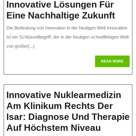
Innovative Lösungen Für
Inno
Eine Nachhaltige Zukunft
Lös
Die Bedeutung von Innovation in der heutigen Welt Innovation
Für
ist ein Schlüsselbegriff, der in der heutigen schnelllebigen Welt
Eine
von großer{...}
Nach
READ
READ MORE
MORE
Zuku
Innovative Nuklearmedizin
Am Klinikum Rechts Der
Isar: Diagnose Und Therapie
Innovat
Auf Höchstem Niveau