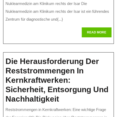
Nuklear
Nuklearmedizin am Klinikum rechts der Isar Die
Am
Nuklearmedizin am Klinikum rechts der Isar ist ein führendes
Kliniku
Zentrum für diagnostische und{...}
Rechts
READ
READ MORE
MORE
Der
Isar:
Diagno
Die Herausforderung Der
Und
Reststrommengen In
Therapi
Kernkraftwerken:
Auf
Sicherheit, Entsorgung Und
Höchst
Die
Nachhaltigkeit
Niveau
Herausforderu
Reststrommengen in Kernkraftwerken: Eine wichtige Frage