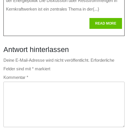
Der
der Energiepolitik Die Diskussion über Reststrommengen in
Reststrommen
Kernkraftwerken ist ein zentrales Thema in der{...}
In
READ
READ MORE
MORE
Kernkraftwerke
Sicherheit,
Antwort hinterlassen
Entsorgung
Und
Deine E-Mail-Adresse wird nicht veröffentlicht.
Erforderliche
Felder sind mit
*
markiert
Nachhaltigkeit
Kommentar
*