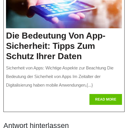
Die Bedeutung Von App-
Sicherheit: Tipps Zum
Die
Schutz Ihrer Daten
Bedeutung
Sicherheit von Apps: Wichtige Aspekte zur Beachtung Die
Von
Bedeutung der Sicherheit von Apps Im Zeitalter der
App-
Digitalisierung haben mobile Anwendungen,{...}
Sicherheit:
READ
READ MORE
MORE
Tipps
Zum
Antwort hinterlassen
Schutz