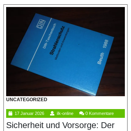
UNCATEGORIZED
17
ilk-
17 Januar 2026
ilk-online
0 Kommentare
Januar
online
Sicherheit und Vorsorge: Der
2026