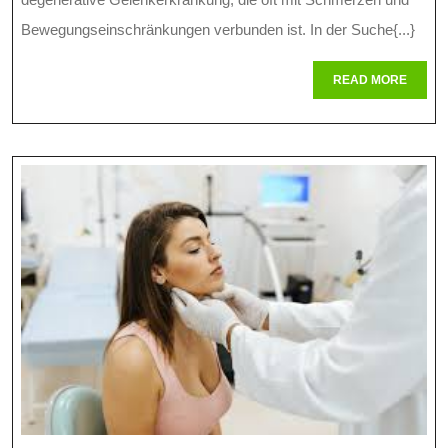
Behandlung
Bewegungseinschränkungen verbunden ist. In der Suche{...}
Bei
READ
READ MORE
MORE
Arthrose:
Eine
Vielversprech
Therapieoptio