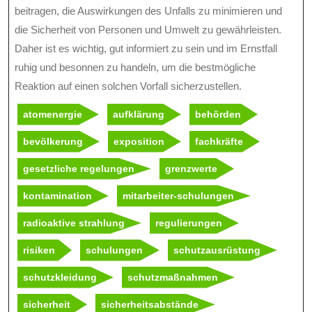
beitragen, die Auswirkungen des Unfalls zu minimieren und
die Sicherheit von Personen und Umwelt zu gewährleisten.
Daher ist es wichtig, gut informiert zu sein und im Ernstfall
ruhig und besonnen zu handeln, um die bestmögliche
Reaktion auf einen solchen Vorfall sicherzustellen.
atomenergie
aufklärung
behörden
bevölkerung
exposition
fachkräfte
gesetzliche regelungen
grenzwerte
kontamination
mitarbeiter-schulungen
radioaktive strahlung
regulierungen
risiken
schulungen
schutzausrüstung
schutzkleidung
schutzmaßnahmen
sicherheit
sicherheitsabstände