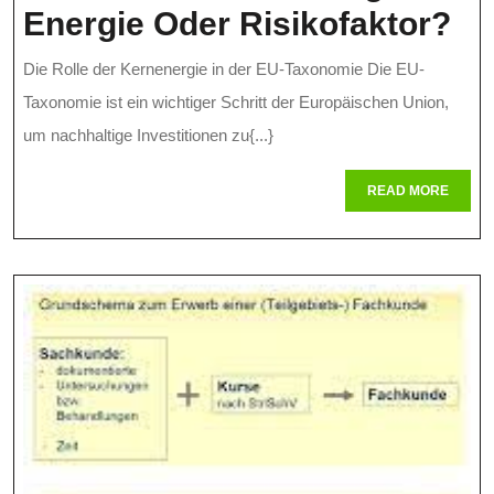
Di
Energie Oder Risikofaktor?
De
Die Rolle der Kernenergie in der EU-Taxonomie Die EU-
U
Taxonomie ist ein wichtiger Schritt der Europäischen Union,
Ke
um nachhaltige Investitionen zu{...}
In
READ
READ MORE
MORE
De
EU
Ta
Na
En
Od
Ri