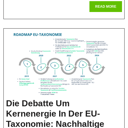
Zahnbür
READ
READ MORE
MORE
Für
Ihre
Mundges
Die Debatte Um
Kernenergie In Der EU-
Taxonomie: Nachhaltige