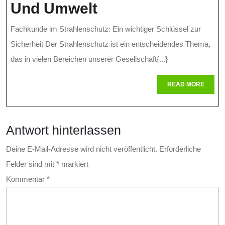
Sichere
Und Umwelt
Fachkunde
Fachkunde im Strahlenschutz: Ein wichtiger Schlüssel zur
Im
Sicherheit Der Strahlenschutz ist ein entscheidendes Thema,
Strahlenschutz:
das in vielen Bereichen unserer Gesellschaft{...}
Wissen
READ
READ MORE
MORE
Für
Den
Antwort hinterlassen
Schutz
Von
Deine E-Mail-Adresse wird nicht veröffentlicht.
Erforderliche
Felder sind mit
*
markiert
Mensch
Kommentar
*
Und
Umwelt