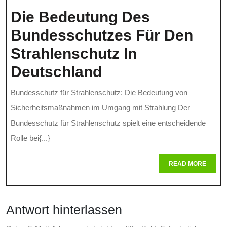
Zukunft
Die Bedeutung Des
Bundesschutzes Für Den
Strahlenschutz In
Die
Deutschland
Bedeutung
Bundesschutz für Strahlenschutz: Die Bedeutung von
Des
Sicherheitsmaßnahmen im Umgang mit Strahlung Der
Bundesschutzes
Bundesschutz für Strahlenschutz spielt eine entscheidende
Rolle bei{...}
Für
Den
READ
READ MORE
MORE
Strahlenschutz
In
Antwort hinterlassen
Deutschland