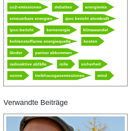
co2-emissionen
debatten
energiemix
erneuerbare energien
ipcc bericht atomkraft
ipcc-bericht
kernenergie
klimawandel
kohlenstoffarme energiequelle
kosten
länder
pariser abkommen
radioaktive abfälle
rolle
sicherheit
sonne
treibhausgasemissionen
wind
Verwandte Beiträge