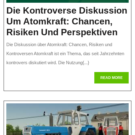
Die Kontroverse Diskussion
Um Atomkraft: Chancen,
Die
Risiken Und Perspektiven
Kon
Die Diskussion über Atomkraft: Chancen, Risiken und
Dis
Kontroversen Atomkraft ist ein Thema, das seit Jahrzehnten
Um
kontrovers diskutiert wird. Die Nutzung{...}
Ato
READ
READ MORE
MORE
Cha
Ris
Und
Per