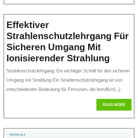
Nussmischun
Effektiver
Strahlenschutzlehrgang Für
Sicheren Umgang Mit
Effekt
Ionisierender Strahlung
Strahl
Strahlenschutzlehrgang: Ein wichtiger Schritt für den sicheren
Für
Umgang mit Strahlung Ein Strahlenschutzlehrgang ist von
Siche
entscheidender Bedeutung für Personen, die beruflich{...}
Umga
READ
READ MORE
MORE
Mit
Ionisi
Strahl