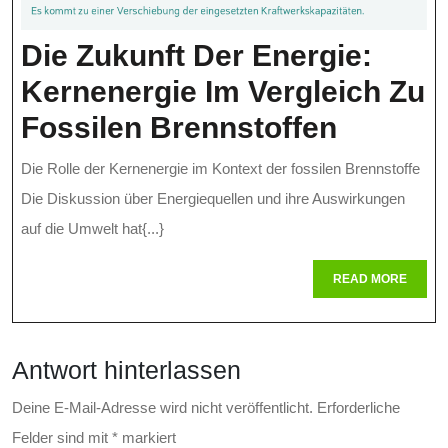
Die Zukunft Der Energie:
Kernenergie Im Vergleich Zu
Die
Fossilen Brennstoffen
Zukunft
Die Rolle der Kernenergie im Kontext der fossilen Brennstoffe
Der
Die Diskussion über Energiequellen und ihre Auswirkungen
Energie
auf die Umwelt hat{...}
Kernene
READ
READ MORE
MORE
Im
Verglei
Antwort hinterlassen
Zu
Fossile
Deine E-Mail-Adresse wird nicht veröffentlicht.
Erforderliche
Felder sind mit
*
markiert