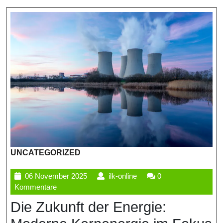
UNCATEGORIZED
06
ilk-
06 November 2025
ilk-online
0
November
online
Kommentare
2025
Die Zukunft der Energie: