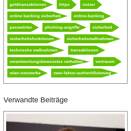
geldtransaktionen
https
nutzer
online banking sicherheit
online-banking
passwörter
phishing-angriffe
sicherheit
sicherheitsfunktionen
sicherheitsmaßnahmen
technische maßnahmen
transaktionen
verantwortungsbewusstes verhalten
vertrauen
wlan-netzwerke
zwei-faktor-authentifizierung
Verwandte Beiträge