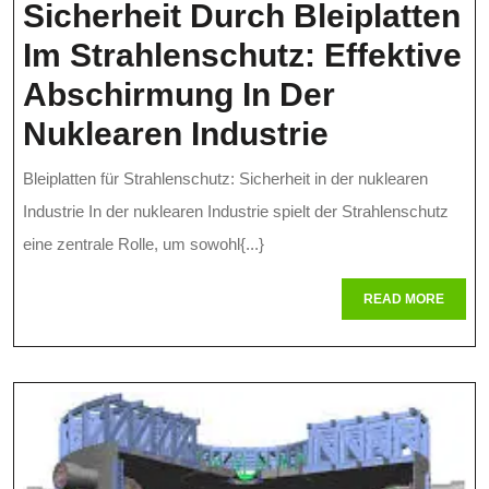
Siche
Sicherheit Durch Bleiplatten
Im Strahlenschutz: Effektive
Abschirmung In Der
Sicherheit
Nuklearen Industrie
Durch
Bleiplatten für Strahlenschutz: Sicherheit in der nuklearen
Bleiplatte
Industrie In der nuklearen Industrie spielt der Strahlenschutz
Im
eine zentrale Rolle, um sowohl{...}
Strahlens
READ
READ MORE
MORE
Effektive
Abschirm
In
Der
Nuklearen