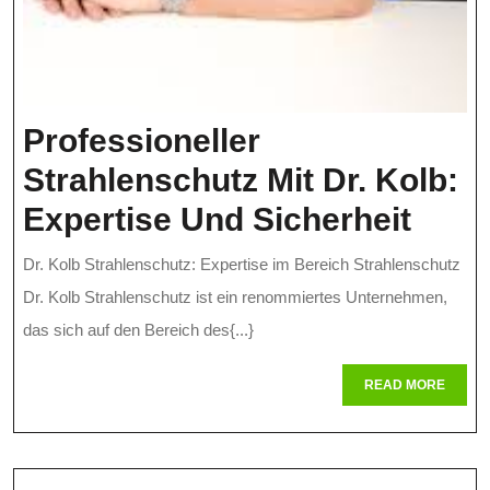
Professioneller
Strahlenschutz Mit Dr. Kolb:
Profe
Expertise Und Sicherheit
Stra
Dr. Kolb Strahlenschutz: Expertise im Bereich Strahlenschutz
Mit
Dr. Kolb Strahlenschutz ist ein renommiertes Unternehmen,
Dr.
das sich auf den Bereich des{...}
Kolb
READ
READ MORE
MORE
Expe
Und