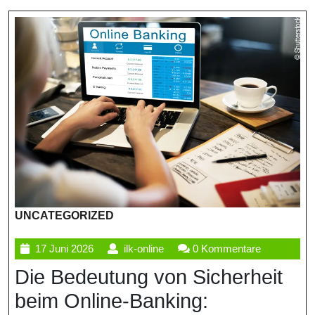
UNCATEGORIZED
17
ilk-
17 Juni 2026
ilk-online
0 Kommentare
Juni
online
Die Bedeutung von Sicherheit
2026
beim Online-Banking: