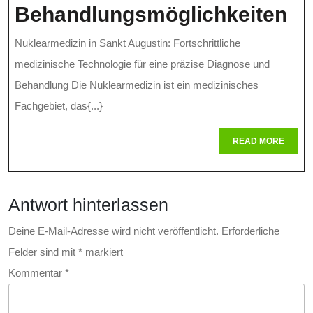
Nu
Behandlungsmöglichkeiten
In
Nuklearmedizin in Sankt Augustin: Fortschrittliche
Sa
medizinische Technologie für eine präzise Diagnose und
Au
Behandlung Die Nuklearmedizin ist ein medizinisches
Fachgebiet, das{...}
Pr
Di
READ
READ MORE
MORE
U
In
Antwort hinterlassen
Be
Deine E-Mail-Adresse wird nicht veröffentlicht.
Erforderliche
Felder sind mit
*
markiert
Kommentar
*