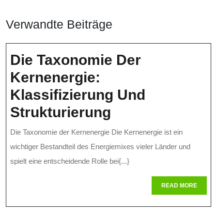
Verwandte Beiträge
Die Taxonomie Der
Kernenergie:
Klassifizierung Und
Die
Strukturierung
Taxonomie
Die Taxonomie der Kernenergie Die Kernenergie ist ein
Der
wichtiger Bestandteil des Energiemixes vieler Länder und
Kernenergie:
spielt eine entscheidende Rolle bei{...}
Klassifizierung
READ
READ MORE
MORE
Und
Strukturierung