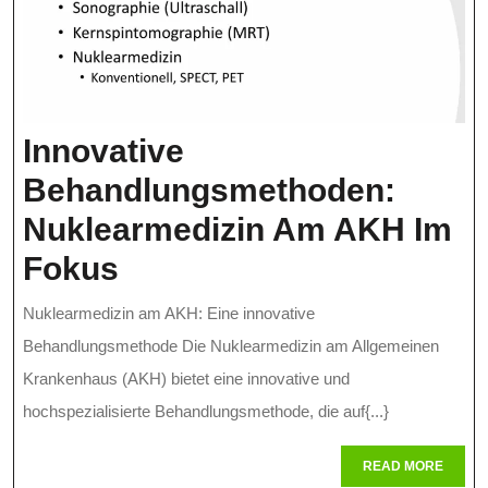
Innovative
Behandlungsmethoden:
Nuklearmedizin Am AKH Im
Innovative
Fokus
Behandlungsmethoden
Nuklearmedizin am AKH: Eine innovative
Nuklearmedizin
Behandlungsmethode Die Nuklearmedizin am Allgemeinen
Am
Krankenhaus (AKH) bietet eine innovative und
hochspezialisierte Behandlungsmethode, die auf{...}
AKH
Im
READ
READ MORE
MORE