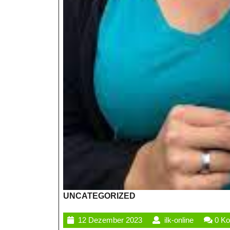
UNCATEGORIZED
12
ilk-
12 Dezember 2023
ilk-online
0 K