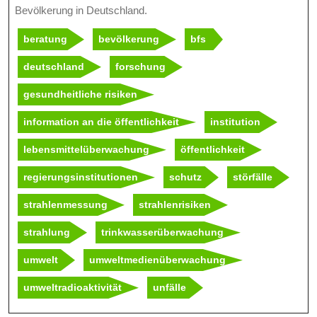
Bevölkerung in Deutschland.
beratung
bevölkerung
bfs
deutschland
forschung
gesundheitliche risiken
information an die öffentlichkeit
institution
lebensmittelüberwachung
öffentlichkeit
regierungsinstitutionen
schutz
störfälle
strahlenmessung
strahlenrisiken
strahlung
trinkwasserüberwachung
umwelt
umweltmedienüberwachung
umweltradioaktivität
unfälle