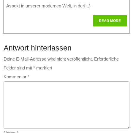
Der
Aspekt in unserer modernen Welt, in der{...}
Stra
READ
READ MORE
MORE
Im
Foku
Antwort hinterlassen
Deine E-Mail-Adresse wird nicht veröffentlicht.
Erforderliche
Felder sind mit
*
markiert
Kommentar
*
Name
*