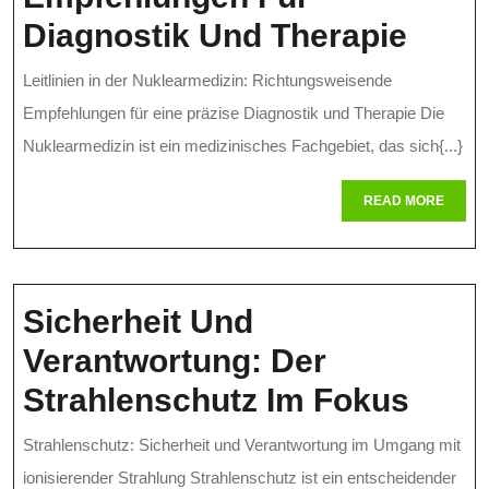
Leitl
Diagnostik Und Therapie
In
Leitlinien in der Nuklearmedizin: Richtungsweisende
Der
Empfehlungen für eine präzise Diagnostik und Therapie Die
Nukl
Nuklearmedizin ist ein medizinisches Fachgebiet, das sich{...}
Präzi
READ
READ MORE
MORE
Empf
Für
Diag
Sicherheit Und
Und
Verantwortung: Der
Ther
Siche
Strahlenschutz Im Fokus
Und
Strahlenschutz: Sicherheit und Verantwortung im Umgang mit
Vera
ionisierender Strahlung Strahlenschutz ist ein entscheidender