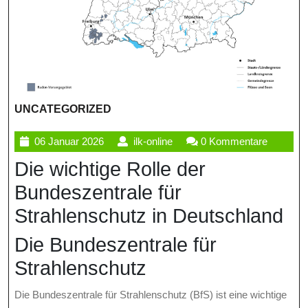
UNCATEGORIZED
06
ilk-
06 Januar 2026
ilk-online
0 Kommentare
Januar
online
Die wichtige Rolle der
2026
Bundeszentrale für
Strahlenschutz in Deutschland
Die Bundeszentrale für
Strahlenschutz
Die Bundeszentrale für Strahlenschutz (BfS) ist eine wichtige